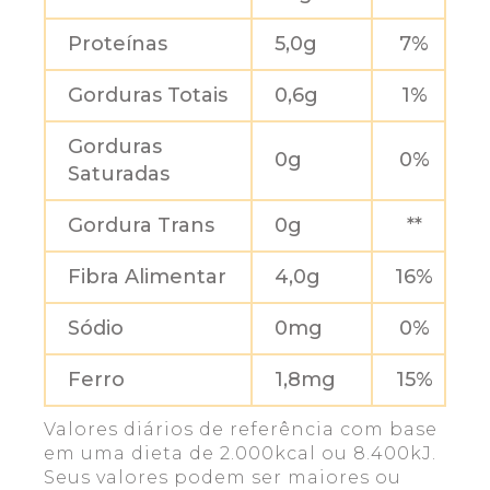
Proteínas
5,0g
7%
Gorduras Totais
0,6g
1%
Gorduras
0g
0%
Saturadas
Gordura Trans
0g
**
Fibra Alimentar
4,0g
16%
Sódio
0mg
0%
Ferro
1,8mg
15%
Valores diários de referência com base
em uma dieta de 2.000kcal ou 8.400kJ.
Seus valores podem ser maiores ou