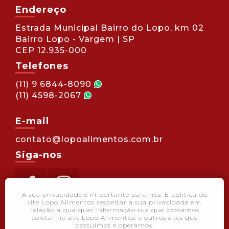
Endereço
Estrada Municipal Bairro do Lopo, km 02
Bairro Lopo - Vargem | SP
CEP 12.935-000
Telefones
(11) 9 6844-8090
(11) 4598-2067
E-mail
contato@lopoalimentos.com.br
Siga-nos
A sua privacidade é importante para nós. É política do
site Lopo Alimentos respeitar a sua privacidade em
relação a qualquer informação sua que possamos
coletar no site Lopo Alimentos, e outros sites que
possuímos e operamos.