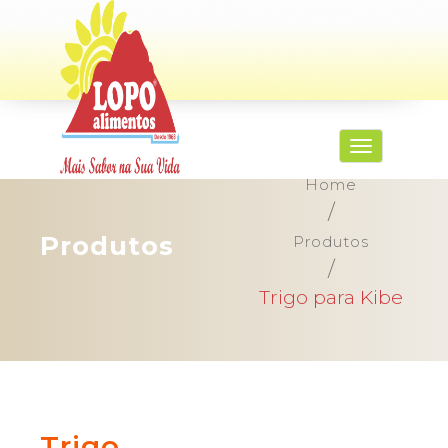
Pular
para
o
conteúdo
Alternar na
Home
/
Produtos
Produtos
/
Trigo para Kibe
Trigo