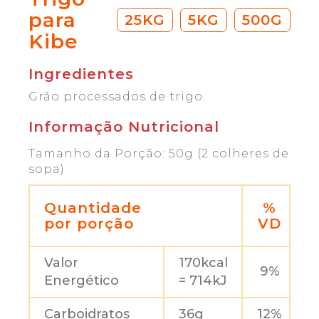
para
25KG
5KG
500G
Kibe
Ingredientes
Grão processados de trigo.
Informação Nutricional
Tamanho da Porção: 50g (2 colheres de
sopa)
Quantidade
%
por porção
VD
Valor
170kcal
9%
Energético
= 714kJ
Carboidratos
36g
12%